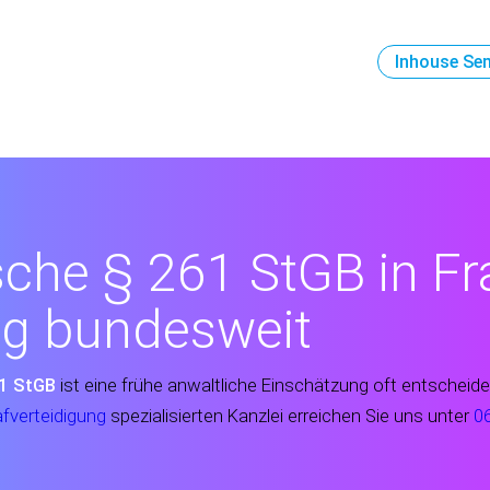
Inhouse Se
che § 261 StGB in Fr
ng bundesweit
1 StGB
ist eine frühe anwaltliche Einschätzung oft entscheid
afverteidigung
spezialisierten Kanzlei erreichen Sie uns unter
0