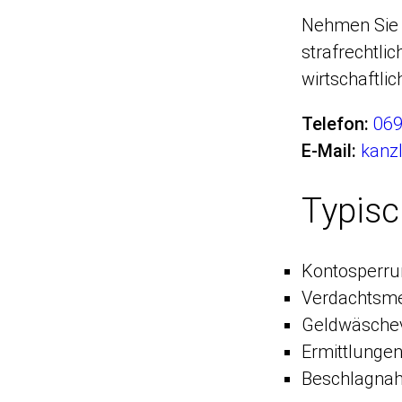
Nehmen Sie 
strafrechtli
wirtschaftli
Telefon:
069
E-Mail:
kanz
Typisc
Kontosperru
Verdachtsm
Geldwäschev
Ermittlunge
Beschlagnah