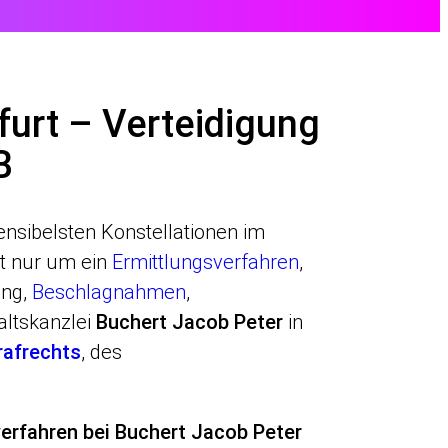
furt – Verteidigung
B
nsibelsten Konstellationen im
ht nur um ein
Ermittlungsverfahren
,
ung,
Beschlagnahmen
,
altskanzlei
Buchert Jacob Peter
in
rafrechts
, des
verfahren bei Buchert Jacob Peter