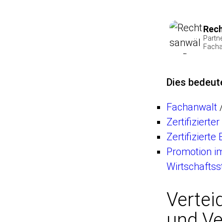
Rech
Partn
Facha
Dies bedeut
Fachanwalt
Zertifizierte
Zertifiziert
Promotion i
Wirtschaftss
Vertei
und V