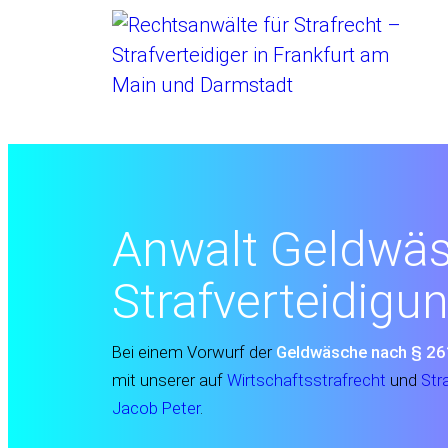
Startseite
//
Anwalt Geldwäs
Strafverteidigu
Bei einem Vorwurf der
Geldwäsche nach § 26
mit unserer auf
Wirtschaftsstrafrecht
und
Str
Jacob Peter
.