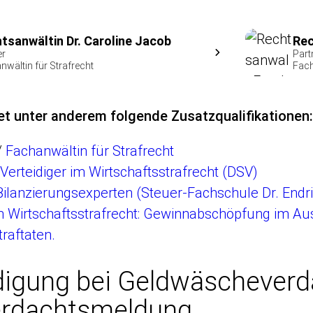
tsanwältin Dr. Caroline Jacob
Rec
er
Part
nwältin für Strafrecht
Fach
et unter anderem folgende Zusatzqualifikationen:
/
Fachanwältin für Strafrecht
r Verteidiger im Wirtschaftsstrafrecht (DSV)
e Bilanzierungsexperten (Steuer-Fachschule Dr. Endr
m Wirtschaftsstrafrecht: Gewinnabschöpfung im Au
traftaten.
digung bei Geldwäscheverd
erdachtsmeldung