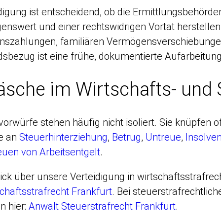
idigung ist entscheidend, ob die Ermittlungsbehörd
swert und einer rechtswidrigen Vortat herstellen
szahlungen, familiären Vermögensverschiebungen
sbezug ist eine frühe, dokumentierte Aufarbeitung 
sche im Wirtschafts- und 
rwürfe stehen häufig nicht isoliert. Sie knüpfen o
e an
Steuerhinterziehung
,
Betrug
,
Untreue
,
Insolve
uen von Arbeitsentgelt
.
ick über unsere Verteidigung in wirtschaftsstrafrech
chaftsstrafrecht Frankfurt
. Bei steuerstrafrechtlic
n hier:
Anwalt Steuerstrafrecht Frankfurt
.