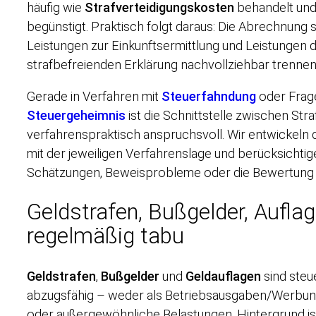
häufig wie
Strafverteidigungskosten
behandelt und 
begünstigt. Praktisch folgt daraus: Die Abrechnung 
Leistungen zur Einkunftsermittlung und Leistungen 
strafbefreienden Erklärung nachvollziehbar trennen
Gerade in Verfahren mit
Steuerfahndung
oder Frag
Steuergeheimnis
ist die Schnittstelle zwischen Str
verfahrenspraktisch anspruchsvoll. Wir entwickeln 
mit der jeweiligen Verfahrenslage und berücksichtig
Schätzungen, Beweisprobleme oder die Bewertung 
Geldstrafen, Bußgelder, Auflag
regelmäßig tabu
Geldstrafen
,
Bußgelder
und
Geldauflagen
sind steu
abzugsfähig – weder als Betriebsausgaben/Werbu
oder außergewöhnliche Belastungen. Hintergrund i