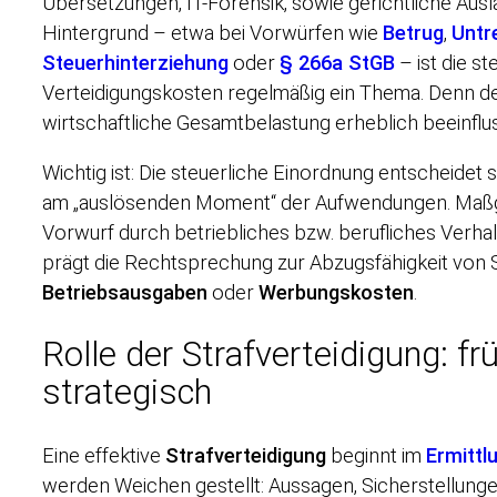
Übersetzungen, IT-Forensik, sowie gerichtliche Ausl
Hintergrund – etwa bei Vorwürfen wie
Betrug
,
Untr
Steuerhinterziehung
oder
§ 266a StGB
– ist die s
Verteidigungskosten regelmäßig ein Thema. Denn de
wirtschaftliche Gesamtbelastung erheblich beeinflu
Wichtig ist: Die steuerliche Einordnung entscheidet
am „auslösenden Moment“ der Aufwendungen. Maßgebl
Vorwurf durch betriebliches bzw. berufliches Verhalte
prägt die Rechtsprechung zur Abzugsfähigkeit von S
Betriebsausgaben
oder
Werbungskosten
.
Rolle der Strafverteidigung: fr
strategisch
Eine effektive
Strafverteidigung
beginnt im
Ermittl
werden Weichen gestellt: Aussagen, Sicherstellung