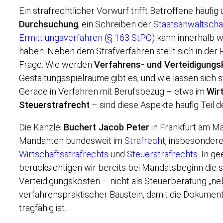
Ein strafrechtlicher Vorwurf trifft Betroffene häufig
Durchsuchung
, ein Schreiben der
Staatsanwaltscha
Ermittlungsverfahren (§ 163 StPO)
kann innerhalb w
haben. Neben dem Strafverfahren stellt sich in der P
Frage: Wie werden
Verfahrens- und Verteidigungs
Gestaltungsspielräume gibt es, und wie lassen sich 
Gerade in Verfahren mit Berufsbezug – etwa im
Wir
Steuerstrafrecht
– sind diese Aspekte häufig Teil 
Die Kanzlei
Buchert Jacob Peter
in Frankfurt am Ma
Mandanten bundesweit im
Strafrecht
, insbesondere
Wirtschaftsstrafrechts
und
Steuerstrafrechts
. In g
berücksichtigen wir bereits bei Mandatsbeginn die 
Verteidigungskosten – nicht als Steuerberatung „ne
verfahrenspraktischer Baustein, damit die Dokumen
tragfähig ist.