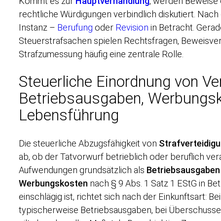
Kommt es zur
Hauptverhandlung
, werden Beweise
rechtliche Würdigungen verbindlich diskutiert. Nac
Instanz –
Berufung
oder
Revision
in Betracht. Gerad
Steuerstrafsachen spielen Rechtsfragen, Beweisve
Strafzumessung häufig eine zentrale Rolle.
Steuerliche Einordnung von Ve
Betriebsausgaben, Werbungsko
Lebensführung
Die steuerliche Abzugsfähigkeit von
Strafverteidig
ab, ob der Tatvorwurf betrieblich oder beruflich ver
Aufwendungen grundsätzlich als
Betriebsausgaben
Werbungskosten
nach § 9 Abs. 1 Satz 1 EStG in B
einschlägig ist, richtet sich nach der Einkunftsart: B
typischerweise Betriebsausgaben, bei Überschussei