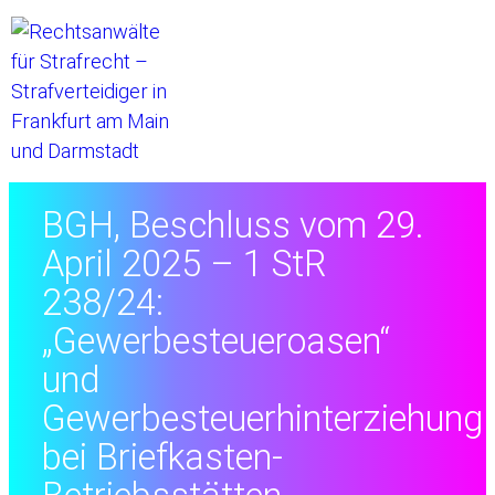
Startseite
//
BGH, Beschluss vom 29.
April 2025 – 1 StR
238/24:
„Gewerbesteueroasen“
und
Gewerbesteuerhinterziehung
bei Briefkasten-