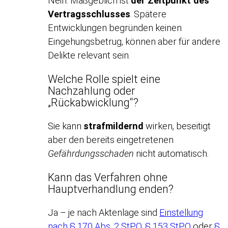
Nein. Maßgeblich ist
der Zeitpunkt des
Vertragsschlusses
. Spätere
Entwicklungen begründen keinen
Eingehungsbetrug, können aber für andere
Delikte relevant sein.
Welche Rolle spielt eine
Nachzahlung oder
„Rückabwicklung“?
Sie kann
strafmildernd
wirken, beseitigt
aber den bereits eingetretenen
Gefährdungsschaden
nicht automatisch.
Kann das Verfahren ohne
Hauptverhandlung enden?
Ja – je nach Aktenlage sind
Einstellung
nach § 170 Abs. 2 StPO
,
§ 153 StPO
oder
§