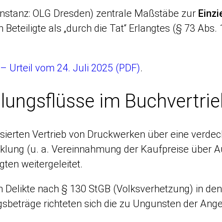
orinstanz: OLG Dresden) zentrale Maßstäbe zur
Einz
Beteiligte als „durch die Tat“ Erlangtes (§ 73 Abs
– Urteil vom 24. Juli 2025 (PDF)
.
lungsflüsse im Buchvertrie
isierten Vertrieb von Druckwerken über eine verde
cklung (u. a. Vereinnahmung der Kaufpreise über A
ten weitergeleitet.
auch Delikte nach § 130 StGB (Volksverhetzung) in
ungsbeträge richteten sich die zu Ungunsten der An