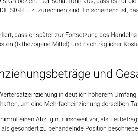
9 StGB bezieht. Der Senat führt aus, dass es für d
130 StGB – zuzurechnen sind. Entscheidend ist, d
rliert, dass er später zur Fortsetzung des Handel
osten (tatbezogene Mittel) und nachträglicher Kost
Einziehungsbeträge und Ge
Wertersatzeinziehung in deutlich höherem Umfang 
 haften, um eine Mehrfacheinziehung derselben Tat
immt einen Abzug nur insoweit vor, als Teilbeträ
 als gesondert zu behandelnde Position beschriebe