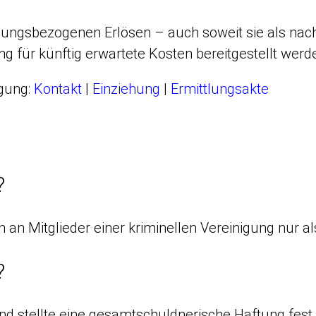
gungsbezogenen Erlösen – auch soweit sie als nac
g für künftig erwartete Kosten bereitgestellt werd
igung:
Kontakt
|
Einziehung
|
Ermittlungsakte
?
n Mitglieder einer kriminellen Vereinigung nur als
?
und stellte eine gesamtschuldnerische Haftung fest.