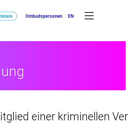
minare
Ombudspersonen
EN
hung
tglied einer kriminellen Ve