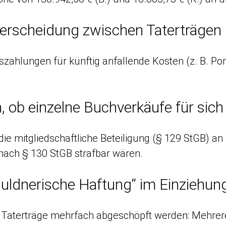
nterscheidung zwischen Taterträgen 
uszahlungen für künftig anfallende Kosten (z. B. 
, ob einzelne Buchverkäufe für si
 die mitgliedschaftliche Beteiligung (§ 129 StGB)
nach § 130 StGB strafbar wären.
ldnerische Haftung“ im Einziehun
he Taterträge mehrfach abgeschöpft werden: Mehrere