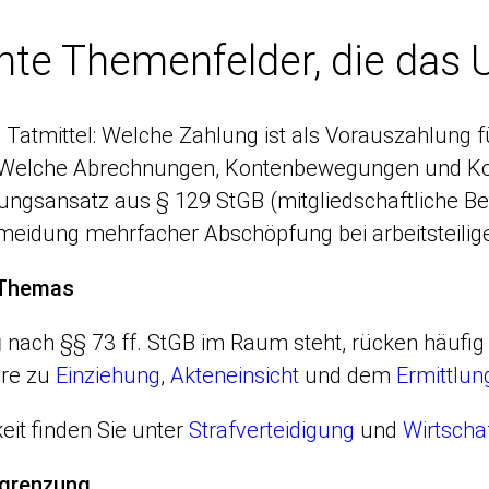
te Themenfelder, die das U
Tatmittel: Welche Zahlung ist als Vorauszahlung f
 Welche Abrechnungen, Kontenbewegungen und Ko
ungsansatz aus § 129 StGB (mitgliedschaftliche Be
eidung mehrfacher Abschöpfung bei arbeitsteilige
 Themas
g
nach §§ 73 ff. StGB im Raum steht, rücken häufig
ere zu
Einziehung
,
Akteneinsicht
und dem
Ermittlun
eit finden Sie unter
Strafverteidigung
und
Wirtscha
bgrenzung