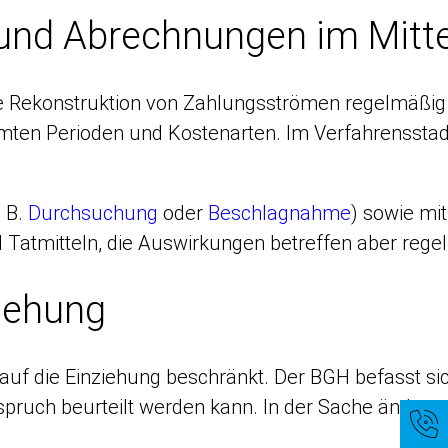
und Abrechnungen im Mitte
Rekonstruktion von Zahlungsströmen regelmäßig ei
ten Perioden und Kostenarten. Im Verfahrenssta
. B.
Durchsuchung
oder
Beschlagnahme
) sowie mi
d Tatmitteln, die Auswirkungen betreffen aber reg
ziehung
f die Einziehung beschränkt. Der BGH befasst sich
pruch beurteilt werden kann. In der Sache änderte 