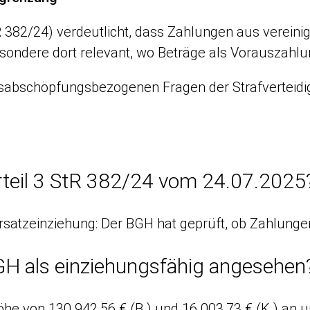
 382/24) verdeutlicht, dass Zahlungen aus vereini
sondere dort relevant, wo Beträge als Vorauszahlun
sabschöpfungsbezogenen Fragen der Strafverteid
teil 3 StR 382/24 vom 24.07.2025
atzeinziehung: Der BGH hat geprüft, ob Zahlungen a
GH als einziehungsfähig angesehen
öhe von 130.942,56 € (B.) und 16.003,73 € (K.) an 