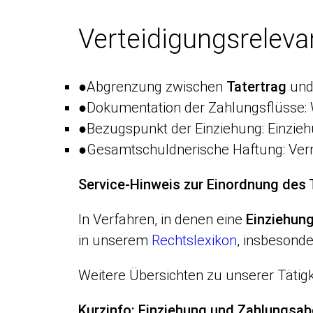
Verteidigungsrelevan
●
Abgrenzung zwischen
Tatertrag
und 
●
Dokumentation der Zahlungsflüsse:
●
Bezugspunkt der Einziehung: Einzieh
●
Gesamtschuldnerische Haftung: Verm
Service-Hinweis zur Einordnung des
In Verfahren, in denen eine
Einziehun
in unserem
Rechtslexikon
, insbesond
Weitere Übersichten zu unserer Tätigk
Kurzinfo: Einziehung und Zahlungsa