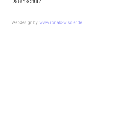
Datenschutz
Webdesign by:
www.ronald-wissler.de