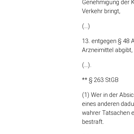
Genehmigung der Ko
Verkehr bringt,
(…)
13. entgegen § 48 A
Arzneimittel abgibt,
(…).
** § 263 StGB
(1) Wer in der Absi
eines anderen dadu
wahrer Tatsachen ei
bestraft.