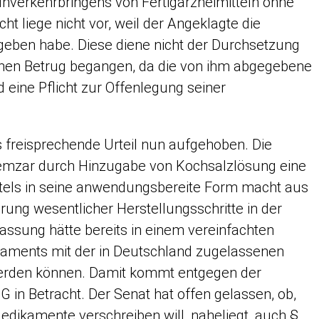
 Inverkehrbringens von Fertigarzneimitteln ohne
ht liege nicht vor, weil der Angeklagte die
geben habe. Diese diene nicht der Durchsetzung
einen Betrug begangen, da die von ihm abgegebene
eine Pflicht zur Offenlegung seiner
s freisprechende Urteil nun aufgehoben. Die
 Gemzar durch Hinzugabe von Kochsalzlösung eine
ittels in seine anwendungsbereite Form macht aus
rung wesentlicher Herstellungsschritte in der
lassung hätte bereits in einem vereinfachten
dikaments mit der in Deutschland zugelassenen
t werden können. Damit kommt entgegen der
 in Betracht. Der Senat hat offen gelassen, ob,
edikamente verschreiben will, naheliegt, auch §