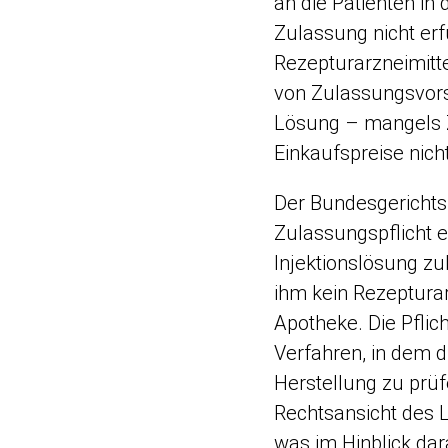
an die Patienten in
Zulassung nicht erfü
Rezepturarzneimitt
von Zulassungsvors
Lösung – mangels Z
Einkaufspreise nich
Der Bundesgerichtsh
Zulassungspflicht 
Injektionslösung zu
ihm kein Rezepturar
Apotheke. Die Pflic
Verfahren, in dem d
Herstellung zu prüf
Rechtsansicht des L
was im Hinblick dar