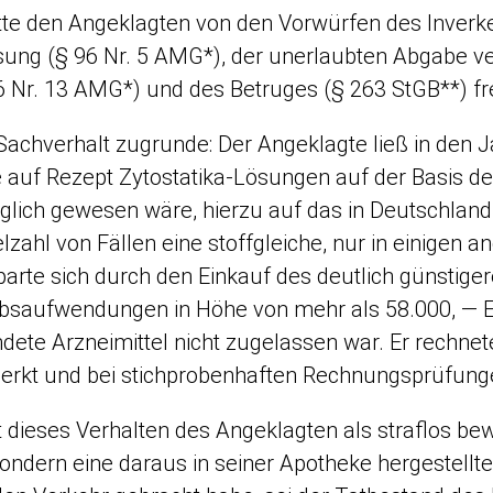
te den Angeklagten von den Vorwürfen des Inverke
sung (§ 96 Nr. 5 AMG*), der unerlaubten Abgabe ve
6 Nr. 13 AMG*) und des Betruges (§ 263 StGB**) fr
Sachverhalt zugrunde: Der Angeklagte ließ in den 
 auf Rezept Zytostatika-Lösungen auf der Basis de
öglich gewesen wäre, hierzu auf das in Deutschla
elzahl von Fällen eine stoffgleiche, nur in einigen
arte sich durch den Einkauf des deutlich günstige
bsaufwendungen in Höhe von mehr als 58.000, — Eur
ete Arzneimittel nicht zugelassen war. Er rechnet
merkt und bei stichprobenhaften Rechnungsprüfung
 dieses Verhalten des Angeklagten als straflos be
 sondern eine daraus in seiner Apotheke hergestel