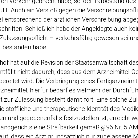
 den Verkehr gebracht habe, sei der Tatbestand des
llt. Auch ein Verstoß gegen die Verschreibungspflic
el entsprechend der ärztlichen Verschreibung abge
chriften. Schließlich habe der Angeklagte auch k
ulassungspflicht – verkehrsfähig gewesen sei und 
t bestanden habe.
of hat auf die Revision der Staatsanwaltschaft da
entfällt nicht dadurch, dass aus dem Arzneimittel
bereitet wird. Die Verbringung eines Fertigarzneim
zneimittel; hierfür bedarf es vielmehr der Durchfüh
ht zur Zulassung besteht damit fort. Eine solche Zu
ie stoffliche und therapeutische Identität des Me
en und gegebenenfalls festzustellen ist, erreich
andgerichts eine Strafbarkeit gemäß § 96 Nr. 5 AMG
auf, dass ein Arzt grundsätzlich nur zugelassene M