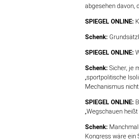
abgesehen davon, d
SPIEGEL ONLINE:
K
Schenk:
Grundsätzli
SPIEGEL ONLINE:
W
Schenk:
Sicher, je 
„sportpolitische Is
Mechanismus nicht 
SPIEGEL ONLINE:
B
„Wegschauen heißt a
Schenk:
Manchmal m
Kongress wäre ein S