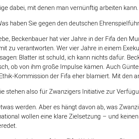
ige dabei, mit denen man vernünftig arbeiten kan
as haben Sie gegen den deutschen Ehrenspielführer
iebe, Beckenbauer hat vier Jahre in der Fifa den M
 mit zu verantworten. Wer vier Jahre in einem Exeku
 sagen: Blatter ist schuld, ich kann nichts dafür. B
isch, ob von ihm große Impulse kämen. Auch Günter
Ethik-Kommission der Fifa eher blamiert. Mit den 
ie stehen also für Zwanzigers Initiative zur Verfüg
twas werden. Aber es hängt davon ab, was Zwanzig
ational wollen eine klare Zielsetzung – und keinen 
redet.