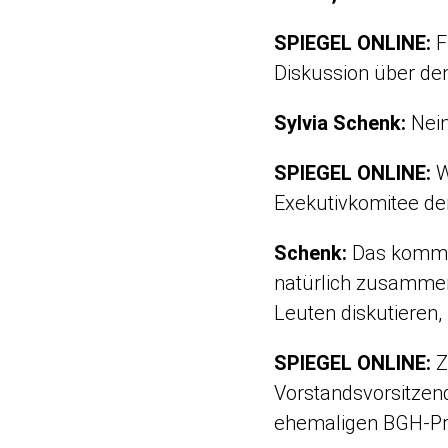
SPIEGEL ONLINE:
F
Diskussion über den
Sylvia Schenk:
Nein
SPIEGEL ONLINE:
W
Exekutivkomitee der
Schenk:
Das kommt 
natürlich zusammens
Leuten diskutieren, 
SPIEGEL ONLINE:
Z
Vorstandsvorsitzen
ehemaligen BGH-Prä