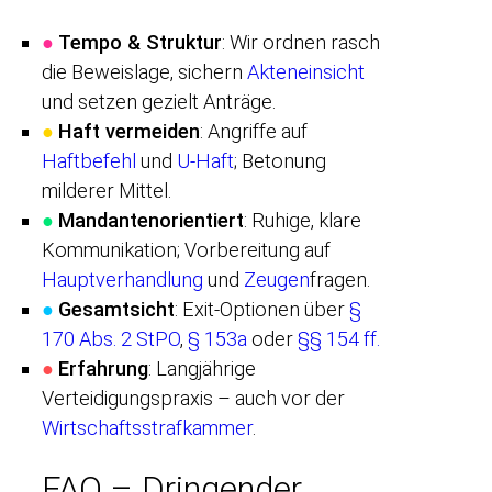
●
Tempo & Struktur
: Wir ordnen rasch
die Beweislage, sichern
Akteneinsicht
und setzen gezielt Anträge.
●
Haft vermeiden
: Angriffe auf
Haftbefehl
und
U-Haft
; Betonung
milderer Mittel.
●
Mandantenorientiert
: Ruhige, klare
Kommunikation; Vorbereitung auf
Hauptverhandlung
und
Zeugen
fragen.
●
Gesamtsicht
: Exit-Optionen über
§
170 Abs. 2 StPO
,
§ 153a
oder
§§ 154 ff.
●
Erfahrung
: Langjährige
Verteidigungspraxis – auch vor der
Wirtschaftsstrafkammer
.
FAQ – Dringender