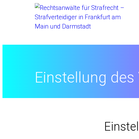
Startseite
//
Rechtslexikon
//
Einstellung des
Einste