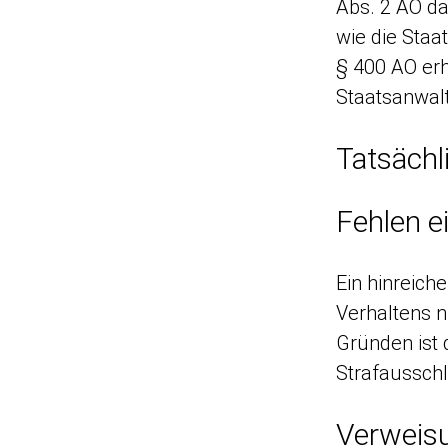
Abs. 2 AO da
wie die Staa
§ 400 AO erh
Staatsanwalt
Tatsächl
Fehlen e
Ein hinreich
Verhaltens n
Gründen ist 
Strafaussch
Verweisu