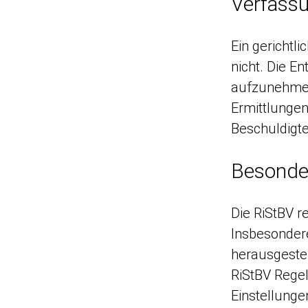
Verfass
Ein gerichtl
nicht. Die E
aufzunehmen
Ermittlungen
Beschuldigten
Besonde
Die RiStBV re
Insbesondere
herausgestel
RiStBV Rege
Einstellunge