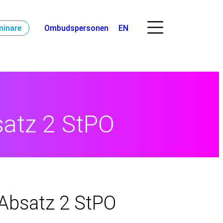
minare
Ombudspersonen
EN
satz 2 StPO
 Absatz 2 StPO