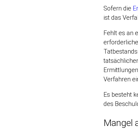
Sofern die
E
ist das Verfa
Fehlt es an 
erforderlich
Tatbestandsm
tatsächlichen
Ermittlungen
Verfahren ei
Es besteht k
des Beschul
Mangel a