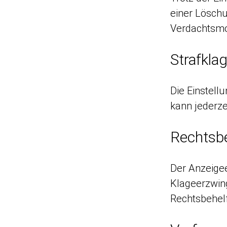
einer Löschu
Verdachtsmo
Strafkla
Die Einstell
kann jederz
Rechtsbe
Der Anzeigee
Klageerzwing
Rechtsbehelf