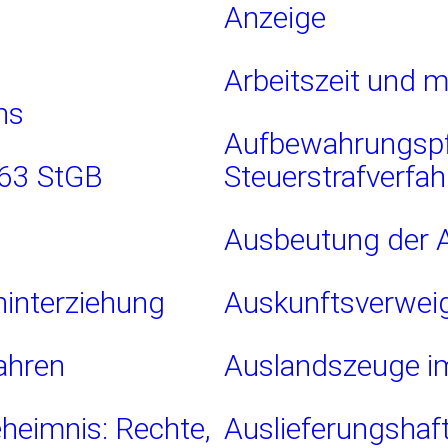
Anzeige
Arbeitszeit und 
ns
Aufbewahrungspfl
263 StGB
Steuerstrafverfa
Ausbeutung der A
hinterziehung
Auskunftsverwei
fahren
Auslandszeuge im
eheimnis: Rechte,
Auslieferungshaf