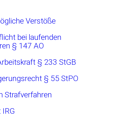
mögliche Verstöße
icht bei laufenden
hren § 147 AO
rbeitskraft § 233 StGB
gerungsrecht § 55 StPO
 Strafverfahren
t IRG