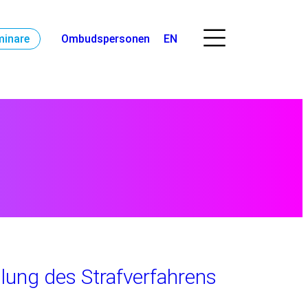
minare
Ombudspersonen
EN
llung des Strafverfahrens