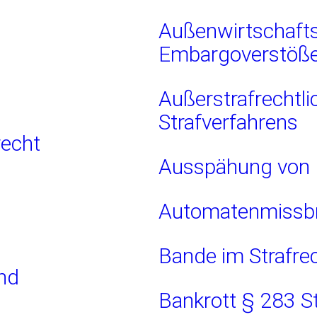
Außenwirtschafts
Embargoverstöß
Außerstrafrechtli
Strafverfahrens
recht
Ausspähung von 
Automatenmissb
Bande im Strafre
und
Bankrott § 283 