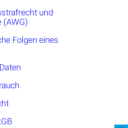
strafrecht und
e (AWG)
che Folgen eines
Daten
rauch
cht
StGB