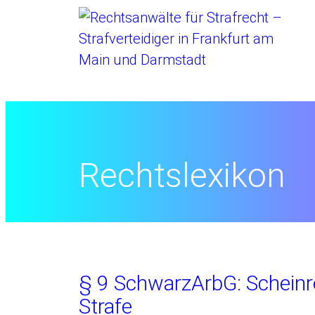
Startseite
//
Rechtslexikon
§ 9 SchwarzArbG: Schein
Strafe